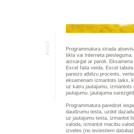
Programmatura strada atsevisk
tikla vai Interneta pieslegum
aizsargat ar paroli. Eksamena r
Excel faila veida. Excel tabula 
pareizo atbilzu procents, ver
eksamenam izmantots laiks, k
uz katru jautajumu, izmantots
jautajumu, jautajuma sarezgit
Programmatura paredzet iespe
daudzumu testa, uzdot dazadu 
uz jautajumu testa, izmantot l
valoda, izmantot macibu valo
izveles (no ieviestiem datuba