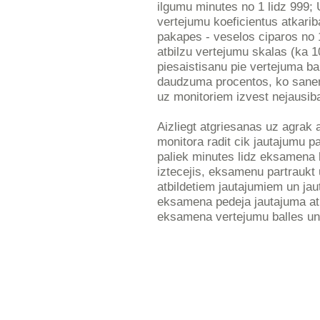
ilgumu minutes no 1 lidz 999; 
vertejumu koeficientus atkarib
pakapes - veselos ciparos no 
atbilzu vertejumu skalas (ka 10 
piesaistisanu pie vertejuma ba
daudzuma procentos, ko sane
uz monitoriem izvest nejausib
Aizliegt atgriesanas uz agrak 
monitora radit cik jautajumu pa
paliek minutes lidz eksamena
iztecejis, eksamenu partraukt 
atbildetiem jautajumiem un jau
eksamena pedeja jautajuma atb
eksamena vertejumu balles un